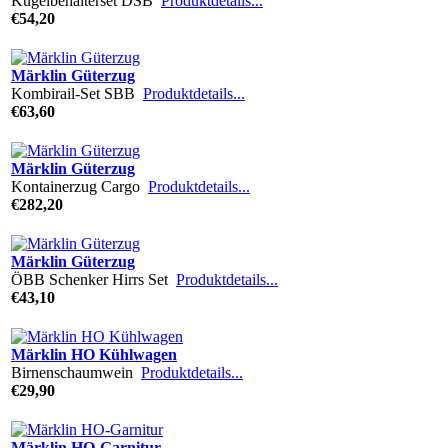
Kugelbehälterset DSB
Produktdetails...
€54,20
Märklin Güterzug
Kombirail-Set SBB
Produktdetails...
€63,60
Märklin Güterzug
Kontainerzug Cargo
Produktdetails...
€282,20
Märklin Güterzug
ÖBB Schenker Hirrs Set
Produktdetails...
€43,10
Märklin HO Kühlwagen
Birnenschaumwein
Produktdetails...
€29,90
Märklin HO-Garnitur