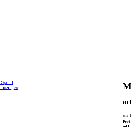
M
d anzeigen
ar
märk
Prei
inkl