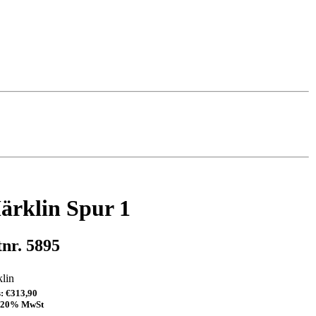
ärklin Spur 1
tnr. 5895
lin
s:
€313,90
. 20% MwSt