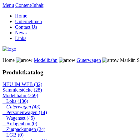
Menu
Content/Inhalt
Home
Unternehmen
Contact Us
News
Links
Home
Modellbahn
Güterwagen
Märklin S
Produktkatalog
NEU IM WEB (32)
Sammlerstücke (28)
Modellbahn (269)
Loks (136)
Güterwagen (43)
Personenwagen (14)
Wagenset (45)
Anlagenbau (0)
Zugpackungen (24)
LGB (0)