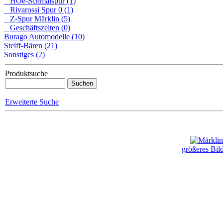
HOe-Schmalspur (1)
Rivarossi Spur 0 (1)
Z-Spur Märklin (5)
Geschäftszeiten (0)
Burago Automodelle (10)
Steiff-Bären (21)
Sonstiges (2)
Produktsuche
Erweiterte Suche
größeres Bil