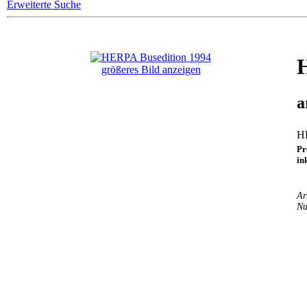
Erweiterte Suche
größeres Bild anzeigen
a
H
Pr
in
Ar
Nu