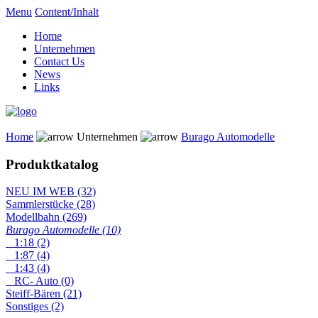
Menu
Content/Inhalt
Home
Unternehmen
Contact Us
News
Links
Home
Unternehmen
Burago Automodelle
Produktkatalog
NEU IM WEB (32)
Sammlerstücke (28)
Modellbahn (269)
Burago Automodelle (10)
1:18 (2)
1:87 (4)
1:43 (4)
RC- Auto (0)
Steiff-Bären (21)
Sonstiges (2)